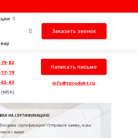
кции
Заказать звонок
овар
-79-82
Написать письмо
-17-19
-02-63
info@tprodukt.ru
0 (MSK)
ВКА НА СЕРТИФИКАЦИЮ
бходима сертификация? Отправьте заявку, и мы
жемся с вами!