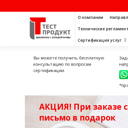
Перейти
О компании
Направл
к
содержимому
Технические регламен
Сертификация услуг
Вы можете получить бесплатную
Зад
консультацию по вопросам
нап
сертификации.
*пр
АКЦИЯ! При заказе 
письмо в подарок